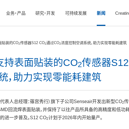
业务・产品
研究・开发
可持续发展
新闻
Creati
面贴装的CO
传感器S12 CO
通过CO
浓度控制空调系统，助力实现零能耗建筑
2
2
2
支持表面贴装的CO
传感器S12
2
统，助力实现零能耗建筑
表人总经理：篠宫秀行）旗下子公司Senseair开发出新型CO
传
2
持SMD回流焊表面贴装，并保持了以往产品所具备的高精度和低功
进一步普及。S12 CO
计划于2026年内开始量产。
2