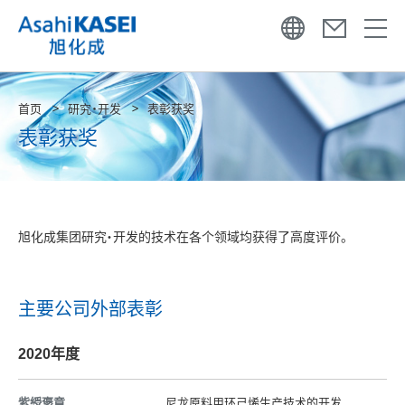
首页
研究・开发
表彰获奖
表彰获奖
旭化成集团研究・开发的技术在各个领域均获得了高度评价。
主要公司外部表彰
2020年度
紫綬褒章
尼龙原料用环己烯生产技术的开发