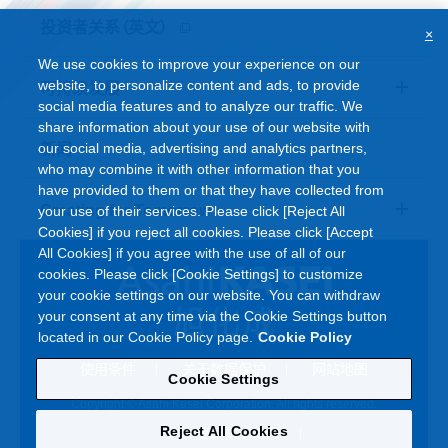
投资者关系（英文）
×
We use cookies to improve your experience on our
website, to personalize content and ads, to provide
可持续发展
social media features and to analyze our traffic. We
share information about your use of our website with
our social media, advertising and analytics partners,
新闻
who may combine it with other information that you
have provided to them or that they have collected from
Creating for Tomorrow
your use of their services. Please click [Reject All
Cookies] if you reject all cookies. Please click [Accept
All Cookies] if you agree with the use of all of our
cookies. Please click [Cookie Settings] to customize
your cookie settings on our website. You can withdraw
your consent at any time via the Cookie Settings button
located in our Cookie Policy page.
Cookie Policy
使用条件
关于数据保护
网站地图
Cookie Settings
Copyright © Asahi Kasei Corporation. All rights reserved.
Reject All Cookies
沪ICP备14001988号