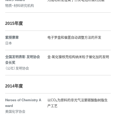
物质・材料研究机构
2015年度
紫授褒章
电子罗盘和偏置自动调整方法的开发
日本
全国发明表彰 发明协会
金-氧化镍核壳结构纳米粒子催化加的发明
会长奖
（公社）发明协会
2014年度
Heroes of Chemistry A
以CO
为原料的非光气法聚碳酸酯树脂生
2
ward
产工艺
美国化学协会