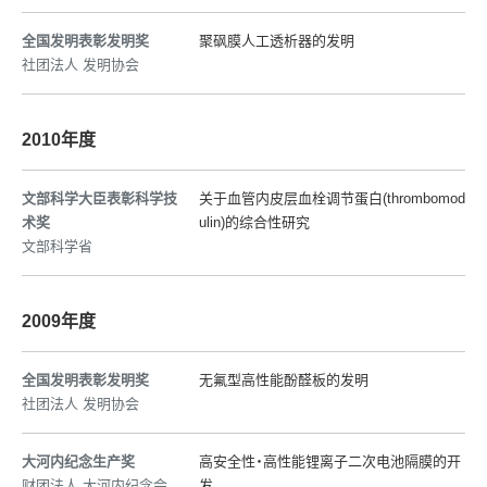
全国发明表彰发明奖
聚砜膜人工透析器的发明
社团法人 发明协会
2010年度
文部科学大臣表彰科学技
关于血管内皮层血栓调节蛋白(thrombomod
术奖
ulin)的综合性研究
文部科学省
2009年度
全国发明表彰发明奖
无氟型高性能酚醛板的发明
社团法人 发明协会
大河内纪念生产奖
高安全性・高性能锂离子二次电池隔膜的开
财团法人 大河内纪念会
发