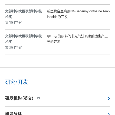
文部科学大臣表彰科学技
新型抗白血病剂N4-Behenoylcytosine Arab
术奖
inoside的开发
文部科学省
文部科学大臣表彰科学技
以CO
为原料的非光气法聚碳酸酯生产工
2
术奖
艺的开发
文部科学省
研究・开发
研发机构（英文）
研发战略