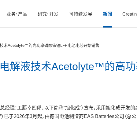
业务・产品
研究・开发
可持续发展
新闻
Creati
Acetolyte™的高功率磷酸铁锂LFP电池电芯开始销售
解液技术Acetolyte™的高
经理：工藤幸四郎、以下简称“旭化成”）宣布，采用旭化成开发的高离子
已于2026年3月起，由德国电池制造商EAS Batteries公司（