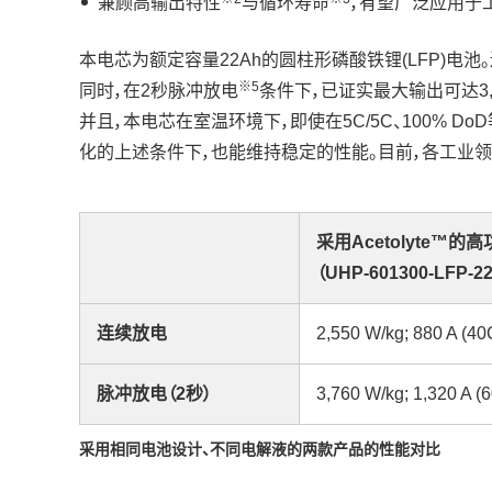
兼顾高输出特性
与循环寿命
，有望广泛应用于
本电芯为额定容量22Ah的圆柱形磷酸铁锂(LFP)电池
※5
同时，在2秒脉冲放电
条件下，已证实最大输出可达3,7
并且，本电芯在室温环境下，即使在5C/5C、100% 
化的上述条件下，也能维持稳定的性能。目前，各工业
采用Acetolyte™的
（UHP-601300-LFP-2
连续放电
2,550 W/kg; 880 A (40
脉冲放电（2秒）
3,760 W/kg; 1,320 A (
采用相同电池设计、不同电解液的两款产品的性能对比