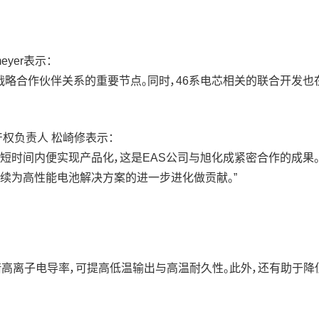
tmeyer表示：
是双方战略合作伙伴关系的重要节点。同时，46系电芯相关的联合开
产权负责人 松崎修表示：
动量产，短时间内便实现产品化，这是EAS公司与旭化成紧密合作的
继续为高性能电池解决方案的进一步进化做贡献。”
术。凭借高离子电导率，可提高低温输出与高温耐久性。此外，还有助