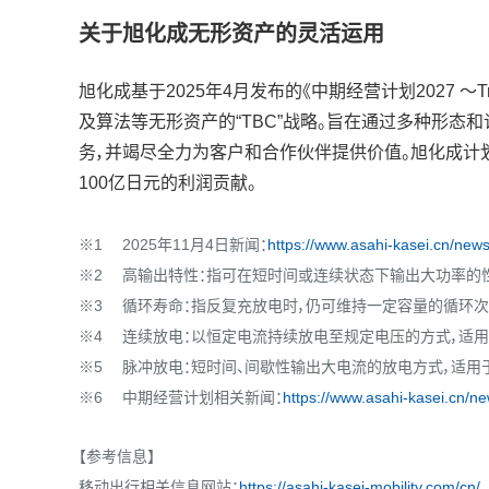
关于旭化成无形资产的灵活运用
旭化成基于2025年4月发布的《中期经营计划2027 ～Trailbl
及算法等无形资产的“TBC”战略。旨在通过多种形态
务，并竭尽全力为客户和合作伙伴提供价值。旭化成计划在
100亿日元的利润贡献。
※1
2025年11月4日新闻：
https://www.asahi-kasei.cn/new
※2
高输出特性：指可在短时间或连续状态下输出大功率的
※3
循环寿命：指反复充放电时，仍可维持一定容量的循环次
※4
连续放电：以恒定电流持续放电至规定电压的方式，适
※5
脉冲放电：短时间、间歇性输出大电流的放电方式，适用
※6
中期经营计划相关新闻：
https://www.asahi-kasei.cn/n
【参考信息】
移动出行相关信息网站：
https://asahi-kasei-mobility.com/cn/