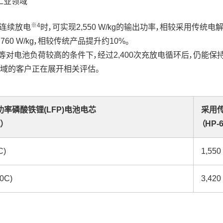
工业领域
※4
。连续放电
时，可实现2,550 W/kg的输出功率，相较采用传统电
60 W/kg，相较传统产品提升约10%。
DoD等对电池负荷较高的条件下，经过2,400次充放电循环后，仍
领域的客户正在展开相关评估。
高功率磷酸铁锂(LFP)电池电芯
采用
2）
（HP-6
C)
1,550
60C)
3,420