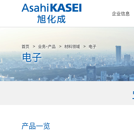
企业信息
首页
业务・产品
材料领域
电子
电子
产品一览